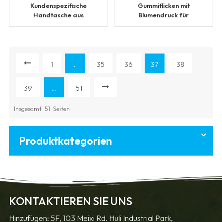
Kundenspezifische
Gummiflicken mit
Handtasche aus
Blumendruck für
schwarzem Papier mit
Kleidung
Bronzing-Prägung
1
...
35
36
37
38
39
...
51
Insgesamt
51
Seiten
Produktkategorien
KONTAKTIEREN SIE UNS
Hinzufügen: 5F, 103 Meixi Rd. Huli Industrial Park,