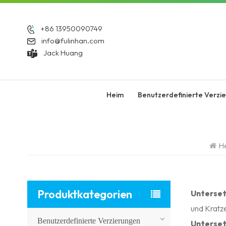
+86 13950090749
info@fulinhan.com
Jack Huang
Heim
Benutzerdefinierte Verzi
H
Produktkategorien
Unterse
und Kratze
Benutzerdefinierte Verzierungen
Unterse