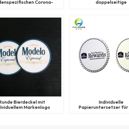
denspezifischen Corona-
doppelseitige
Bierdeckeln
Getränkeunterset
Runde Bierdeckel mit
Individuelle
dividuellem Markenlogo
Papieruntersetzer für