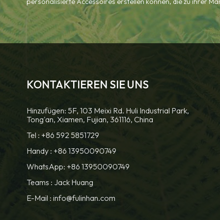
personalisierte Accessoires erstellen können, die zu ihrer M
KONTAKTIEREN SIE UNS
Hinzufügen: 5F, 103 Meixi Rd. Huli Industrial Park,
Tong'an, Xiamen, Fujian, 361116, China
Tel :
+86 592 5851729
Handy :
+86 13950090749
WhatsApp: +86 13950090749
Teams :
Jack Huang
E-Mail :
info@fulinhan.com