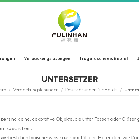
erungen
Verpackungslösungen
Tragetaschen & Beutel
Ü
UNTERSETZER
eim
/
Verpackungslösungen
/
Drucklösungen für Hotels
/
Unters
tzer
sind kleine, dekorative Objekte, die unter Tassen oder Gläse
rn zu schützen.
tzer
bestehen typischerweise aus saugfähigen Materialien wie Kork