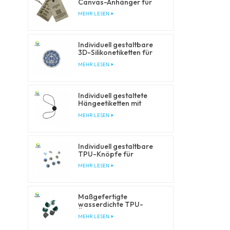
Canvas-Anhänger für
Bekleidungs- und
MEHR LESEN
Modemarken
Individuell gestaltbare
3D-Silikonetiketten für
Kleidung und Accessoires
MEHR LESEN
Individuell gestaltete
Hängeetiketten mit
Schnurverschluss für
MEHR LESEN
Bekleidungsverpackungen
Individuell gestaltbare
TPU-Knöpfe für
Bekleidung und
MEHR LESEN
Outdoor-Produkte
Maßgefertigte
wasserdichte TPU-
Überzüge für Bekleidung
MEHR LESEN
und Outdoor-Kleidung