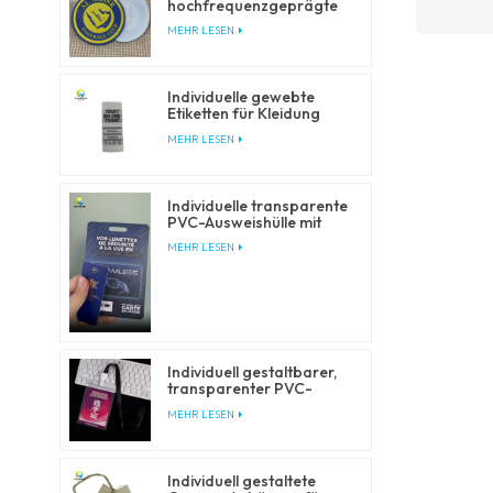
hochfrequenzgeprägte
TPU-Patches für
MEHR LESEN
Kleidung
Individuelle gewebte
Etiketten für Kleidung
und Bekleidung
MEHR LESEN
Individuelle transparente
PVC-Ausweishülle mit
Lanyards
MEHR LESEN
Individuell gestaltbarer,
transparenter PVC-
Ausweishalter mit
MEHR LESEN
Lanyards
Individuell gestaltete