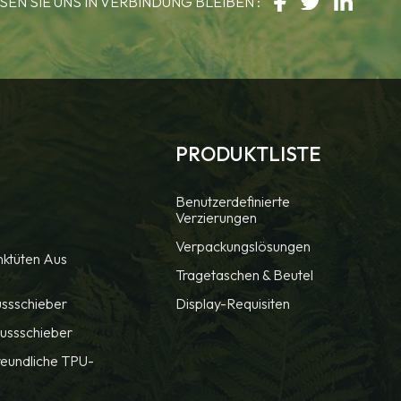
SEN SIE UNS IN VERBINDUNG BLEIBEN :
PRODUKTLISTE
Benutzerdefinierte
Verzierungen
Verpackungslösungen
nktüten Aus
Tragetaschen & Beutel
ussschieber
Display-Requisiten
ussschieber
reundliche TPU-