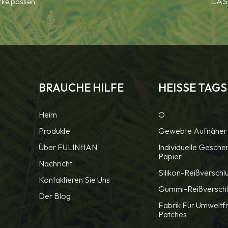
LAS
arke passen.
BRAUCHE HILFE
HEISSE TAGS
Heim
O
Produkte
Gewebte Aufnäher
Über FULINHAN
Individuelle Gesche
Papier
Nachricht
Silikon-Reißverschl
Kontaktieren Sie Uns
Gummi-Reißverschl
Der Blog
Fabrik Für Umweltf
Patches