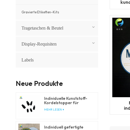
kun
Gravierte Etiketten-Kits
Tragetaschen & Beutel
Display-Requisiten
Labels
Neue Produkte
Individuelle Kunststoff-
Kordelstopper für
Kordelzüge und
in
MEHR LESEN
elastische Kordeln
Individuell gefertigte