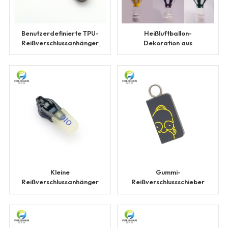
Benutzerdefinierte TPU-
Heißluftballon-
Reißverschlussanhänger
Dekoration aus
Kunststoff für
Schaufenster
Kleine
Gummi-
Reißverschlussanhänger
Reißverschlussschieber
mit individuellem
mit individuell
Markenlogo
geprägtem Logo