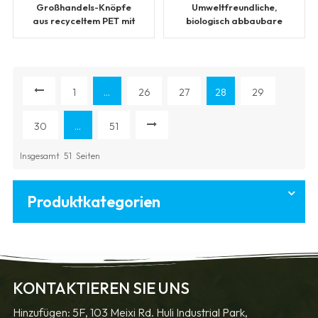
Großhandels-Knöpfe
Umweltfreundliche,
aus recyceltem PET mit
biologisch abbaubare
4 Löchern
große Knöpfe für
Mäntel
1
...
26
27
28
29
30
...
51
Insgesamt
51
Seiten
Produktkategorien
KONTAKTIEREN SIE UNS
Hinzufügen: 5F, 103 Meixi Rd. Huli Industrial Park,