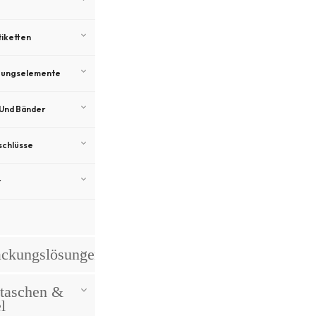
iketten
gungselemente
 Und Bänder
schlüsse
r
ackungslösungen
etaschen &
l