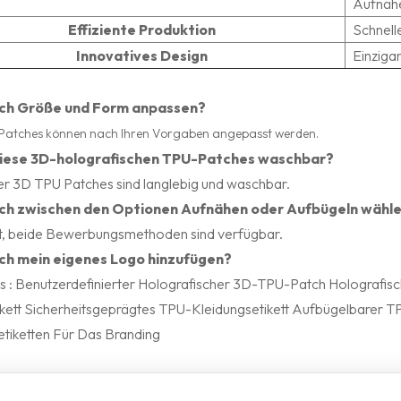
Aufnäh
Effiziente Produktion
Schnelle
Innovatives Design
Einziga
ich Größe und Form anpassen?
Patches können nach Ihren Vorgaben angepasst werden.
diese 3D-holografischen TPU-Patches waschbar?
ser 3D
TPU
Patches
sind langlebig und waschbar.
ich zwischen den Optionen Aufnähen oder Aufbügeln wähl
t, beide Bewerbungsmethoden sind verfügbar.
ich mein eigenes Logo hinzufügen?
s :
Benutzerdefinierter Holografischer 3D-TPU-Patch
Holografisc
kett
Sicherheitsgeprägtes TPU-Kleidungsetikett
Aufbügelbarer TP
etiketten Für Das Branding