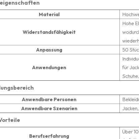
eigenschaften
Material
Hochwer
Hohe El
Widerstandsfähigkeit
wodurch
wiederh
Anpassung
50 Stüc
Individ
Anwendungen
für Jac
Schuhe
ungsbereich
Anwendbare Personen
Bekleid
Anwendbare Szenarien
Jacken,
Vorteile
Über 10
Berufserfahrung