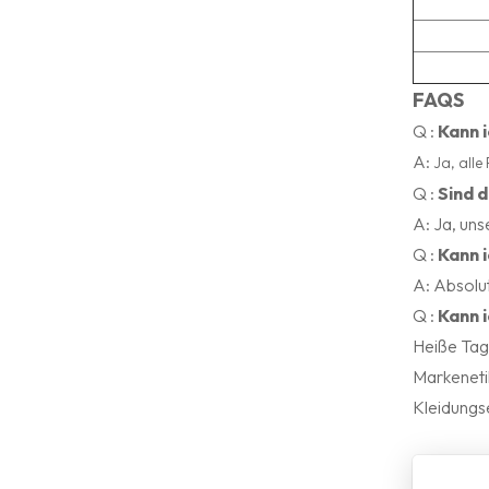
FAQS
Q
:
Kann 
A:
Ja, alle
Q
:
Sind 
A: Ja, un
Q
:
Kann 
A: Absolu
Q
:
Kann 
Heiße Tag
Markeneti
Kleidungs