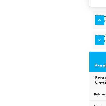
Vorher
Benutze
Nächst
Benutz
Prod
Benut
Verz
Patches