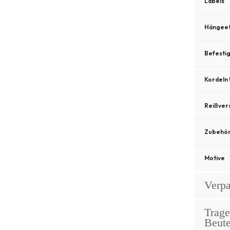
Labels
Hängeet
Befesti
Kordeln
Reißver
Zubehö
Motive
Verp
Trag
Beute