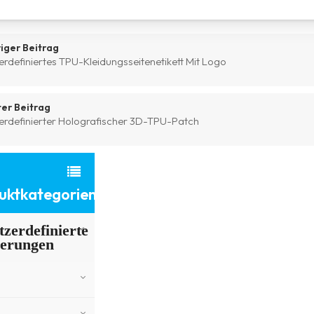
iger Beitrag
rdefiniertes TPU-Kleidungsseitenetikett Mit Logo
er Beitrag
erdefinierter Holografischer 3D-TPU-Patch
uktkategorien
zerdefinierte
ierungen