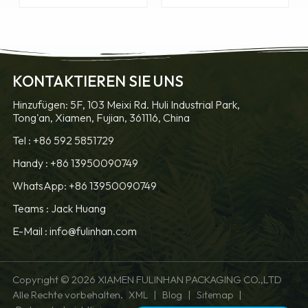
KONTAKTIEREN SIE UNS
ERFAHREN SIE
ERFAHREN SIE
Hinzufügen: 5F, 103 Meixi Rd. Huli Industrial Park,
Tong'an, Xiamen, Fujian, 361116, China
MEHR
MEHR
Tel :
+86 592 5851729
Handy :
+86 13950090749
WhatsApp: +86 13950090749
Teams :
Jack Huang
E-Mail :
info@fulinhan.com
Copyright © 2026 XIAMEN FULINHAN PACKAGING CO.,LTD
Alle Rechte vorbehalten.
|
|
|
XML
Blog
Sitemap