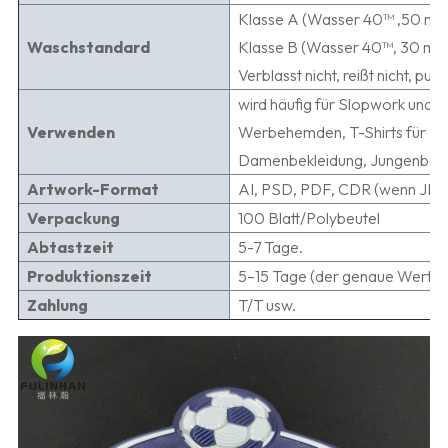
Klasse A (Wasser 40
™
,50 mal
Waschstandard
Klasse B (Wasser 40
™
, 30 ma
Verblasst nicht, reißt nicht, p
wird häufig für Slopwork und 
Verwenden
Werbehemden, T-Shirts für Ju
Damenbekleidung, Jungenbekl
Artwork-Format
AI, PSD, PDF, CDR (wenn JPG-
Verpackung
100 Blatt/Polybeutel
Abtastzeit
5-7 Tage.
Produktionszeit
5–15 Tage (der genaue Wert so
Zahlung
T/T usw.