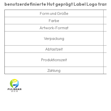
benutzerdefinierte Hut geprägt Label Logo tran
Form und Größe
Farbe
Artwork-Format
D
Verpackung
Abtastzeit
5
Produktionszeit
Zahlung