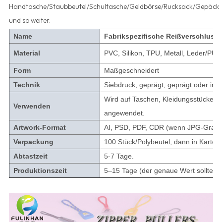
Handtasche/Staubbeutel/Schultasche/Geldbörse/Rucksack/Gepäck
und so weiter.
Name
Fabrikspezifische Reißverschlussl
Material
PVC, Silikon, TPU, Metall, Leder/PU 
Form
Maßgeschneidert
Technik
Siebdruck, geprägt, geprägt oder in g
Wird auf Taschen, Kleidungsstücken,
Verwenden
angewendet.
Artwork-Format
AI, PSD, PDF, CDR (wenn JPG-Grafike
Verpackung
100 Stück/Polybeutel, dann in Karton
Abtastzeit
5-7 Tage.
Produktionszeit
5–15 Tage (der genaue Wert sollte d