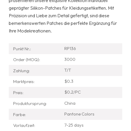
präsentieren unsere exquisite Kollektion individuell
geprägter Silikon-Patches für Kleidungsetiketten. Mit
Präzision und Liebe zum Detail gefertigt, sind diese
bemerkenswerten Patches die perfekte Ergänzung für
Ihre Modekreationen.
RP136
Punkt Nr.:
3000
Order (MOQ):
T/T
Zahlung:
$0.3
Marktpreis:
$0.2/PC
Preis:
China
Produktursprung:
Pantone Colors
Farbe:
7-25 days
Vorlaufzeit: