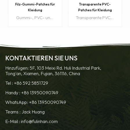
Filz-Gummi-Patches für
Transparente PVC-
Kleidung
Patches für Kleidung
Gummi-, PVC- und Silikonflicken werden häufig auf Bekleidung, Autoartikeln, Schlüsselanhängern, Verpackungen, Schuhen sowie Surf- und Wintersportartikeln verwendet.
Transparente PVC-Patches werden häufig auf Kleidung, Autoartikeln, Schlüsselanhängern, Verpackungen, Schuhen sowie Surf- und Wintersportartikeln verwendet.
KONTAKTIEREN SIE UNS
ERFAHREN SIE
ERFAHREN SIE
Hinzufügen: 5F, 103 Meixi Rd. Huli Industrial Park,
Tong'an, Xiamen, Fujian, 361116, China
MEHR
MEHR
Tel :
+86 592 5851729
Handy :
+86 13950090749
WhatsApp: +86 13950090749
Teams :
Jack Huang
E-Mail :
info@fulinhan.com