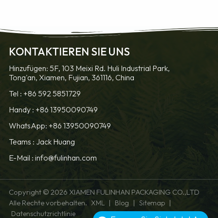
KONTAKTIEREN SIE UNS
ERFAHREN SIE
ERFAHREN SIE
Hinzufügen: 5F, 103 Meixi Rd. Huli Industrial Park,
Tong'an, Xiamen, Fujian, 361116, China
MEHR
MEHR
Tel :
+86 592 5851729
Handy :
+86 13950090749
WhatsApp: +86 13950090749
Teams :
Jack Huang
E-Mail :
info@fulinhan.com
Copyright © 2026 XIAMEN FULINHAN PACKAGING CO.,LTD
Alle Rechte vorbehalten.
|
|
|
XML
Blog
Sitemap
Datenschutzrichtlinie