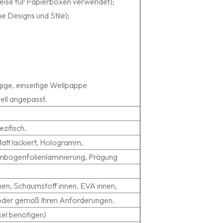
eise für Papierboxen verwendet);
e Designs und Stile);
agige, einseitige Wellpappe
ell angepasst.
ifisch.
Matt lackiert, Hologramm,
enbogenfolienlaminierung, Prägung
nen, Schaumstoff innen, EVA innen,
er oder gemäß Ihren Anforderungen.
el benötigen)