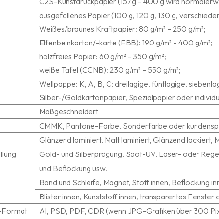
C2S-Kunstdruckpapier (157 g – 400 g wird normalerw
ausgefallenes Papier (100 g, 120 g, 130 g, verschieden
Weißes/braunes Kraftpapier: 80 g/m² – 250 g/m²;
Elfenbeinkarton/-karte (FBB): 190 g/m² – 400 g/m²;
holzfreies Papier: 60 g/m² – 350 g/m²;
weiße Tafel (CCNB): 230 g/m² – 550 g/m²;
Wellpappe: K, A, B, C; dreilagige, fünflagige, siebenl
Silber-/Goldkartonpapier, Spezialpapier oder individu
Maßgeschneidert
CMMK, Pantone-Farbe, Sonderfarbe oder kundenspez
Glänzend laminiert, Matt laminiert, Glänzend lackiert, 
llung
Gold- und Silberprägung, Spot-UV, Laser- oder Reg
und Beflockung usw.
Band und Schleife, Magnet, Stoff innen, Beflockung in
Blister innen, Kunststoff innen, transparentes Fenst
-Format
AI, PSD, PDF, CDR (wenn JPG-Grafiken über 300 Pix