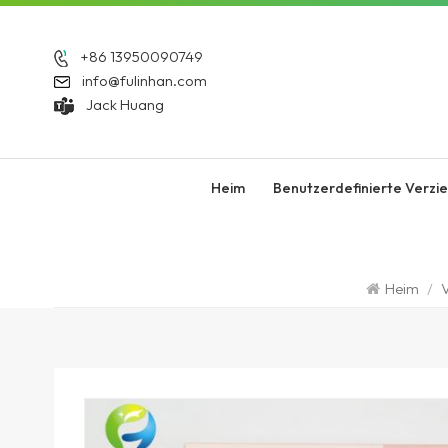
+86 13950090749
info@fulinhan.com
Jack Huang
Heim
Benutzerdefinierte Verzi
Heim
/