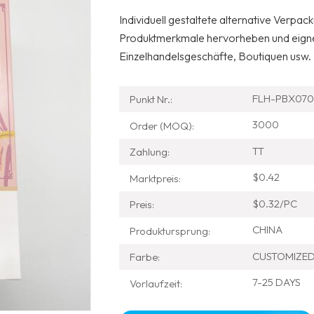
Individuell gestaltete alternative Verp
Produktmerkmale hervorheben und eignen
Einzelhandelsgeschäfte, Boutiquen usw. I
FLH-PBX070
Punkt Nr.:
3000
Order (MOQ):
TT
Zahlung:
$0.42
Marktpreis:
$0.32/PC
Preis:
CHINA
Produktursprung:
CUSTOMIZE
Farbe:
7-25 DAYS
Vorlaufzeit: